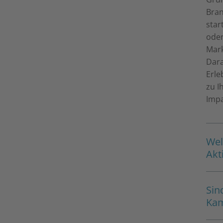
Bran
star
oder
Mark
Dara
Erle
zu I
Impa
Wel
Akt
Sin
Kam