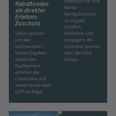
Spielraum für Ihre
Rabattcodes
Marke:
als direkter
Wertgutscheine
Erlebnis-
als Zugabe
Zuschuss
schaffen
Sofort wirksam
Flexibilität und
und klar
verlängern die
kommuniziert:
Customer Journey
Rabatt-Zugaben
über den Kauf
senken die
hinaus.
Kaufbarriere,
erhöhen die
Conversion und
wirken direkt beim
Griff ins Regal.