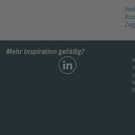
Wel
Koo
Zug
Mehr Inspiration gefällig?
A
I
z
M
K