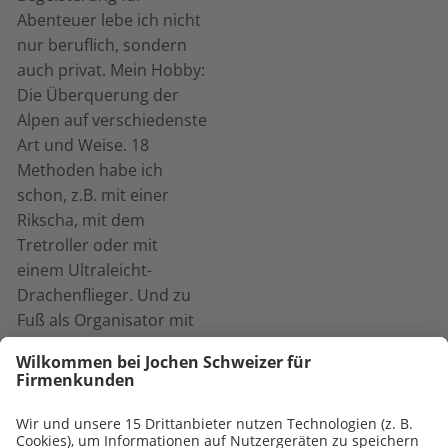
Abenteuer lebe ich nicht
nur beruflich, sondern
auch privat. Mein Hobby:
Die Überquerung der
Alpen auf verschiedenste
Art und Weise. 18
Methoden habe ich
schon, z.B. mit einer
Rikscha, mit dem
Tretroller oder mit
einem Ultraleicht-
Drachenflieger. Und zu
Fuß als Organisator mit
einer Schulklasse als
Etappenwanderung von
Gröbenzell bei München
nach Venedig.