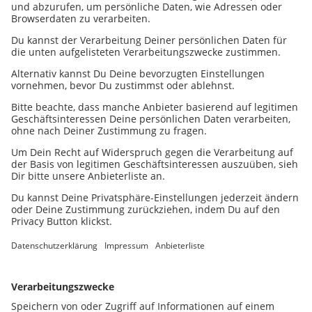
Diese persönliche
Leidenschaft fließt direkt
in meine Arbeit ein. Mit
Kreativität und einem
feinen Gespür für
Marken entwickle ich am
liebsten
außergewöhnliche,
aufmerksamkeitsstarke
Kooperationen, die
Erlebnisse und Marken
auf einzigartige Weise
verbinden.
Jetzt beraten lassen