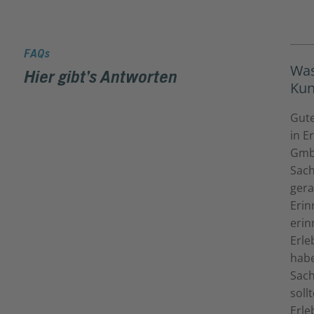
FAQs
Was
Hier gibt’s Antworten
Kun
Gute
in E
Gmb
Sach
gera
Erin
erin
Erle
habe
Sach
soll
Erle