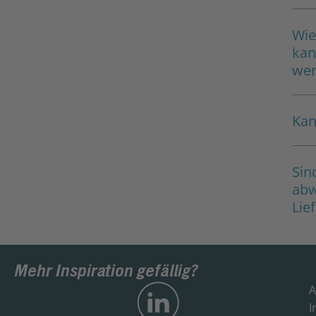
Wie
kan
we
Kan
Sin
abw
Lie
Mehr Inspiration gefällig?
A
I