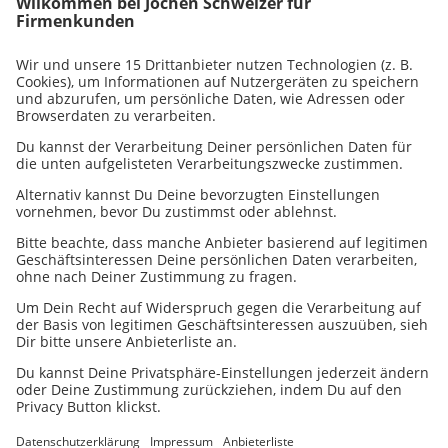
b2b@jochen-schweizer.de
widerrufen werden. Die
Verarbeitung von personenbezogenen Daten erfolgt
gemäß unserer
Datenschutzbestimmungen
Firmenkunden-Hotline
Wir sind gerne für unsere Firmenkunden telefonisch
da:
089 / 60 60 89 700
.
Sie erreichen uns Montag-Freitag zwischen 9 Uhr und
17 Uhr.
Alternativ können Sie uns auch gerne eine Nachricht
per E-Mail hinterlassen, wir melden uns zeitnah bei
Ihnen zurück:
b2b@jochen-schweizer.de